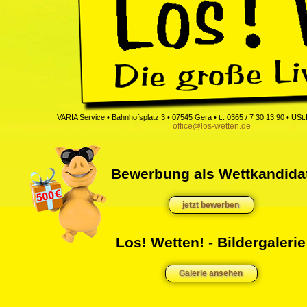
VARIA Service • Bahnhofsplatz 3 • 07545 Gera • t.: 0365 / 7 30 13 90 • US
office@los-wetten.de
Bewerbung als Wettkandida
jetzt bewerben
Los! Wetten! - Bildergalerie
Galerie ansehen